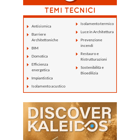
Isolamento termico
Antisismica
Luce in Architettura
Barriere
Architettoniche
Prevenzione
incendi
BIM
Restauro e
Domotica
Ristrutturazioni
Efficienza
Sostenibilità e
energetica
Bioedilizia
Impiantistica
Isolamento acustico