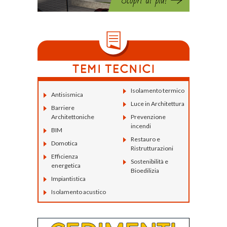
Isolamento termico
Antisismica
Luce in Architettura
Barriere
Architettoniche
Prevenzione
incendi
BIM
Restauro e
Domotica
Ristrutturazioni
Efficienza
Sostenibilità e
energetica
Bioedilizia
Impiantistica
Isolamento acustico