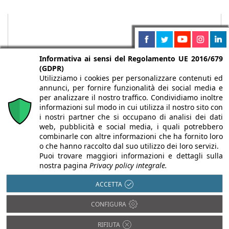
Informativa ai sensi del Regolamento UE 2016/679
(GDPR)
Utilizziamo i cookies per personalizzare contenuti ed
annunci, per fornire funzionalità dei social media e
per analizzare il nostro traffico. Condividiamo inoltre
informazioni sul modo in cui utilizza il nostro sito con
i nostri partner che si occupano di analisi dei dati
web, pubblicità e social media, i quali potrebbero
Chi siamo
Autori
Per la tua pubblicità
Iscriviti alla
combinarle con altre informazioni che ha fornito loro
newsletter
o che hanno raccolto dal suo utilizzo dei loro servizi.
Puoi trovare maggiori informazioni e dettagli sulla
nostra pagina
Privacy policy integrale.
ACCETTA
Infobuild è testata registrata presso il Tribunale di Milano al n° 63
CONFIGURA
dell’8/3/2013 - ISSN 2282-2267
© 2000-2026 Infoweb srl - P.IVA 13155920153 - Tutti i diritti
RIFIUTA