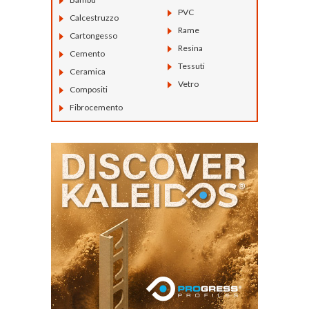
PVC
Calcestruzzo
Rame
Cartongesso
Resina
Cemento
Tessuti
Ceramica
Vetro
Compositi
Fibrocemento