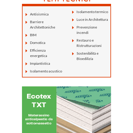
Isolamento termico
Antisismica
Luce in Architettura
Barriere
Architettoniche
Prevenzione
incendi
BIM
Restauro e
Domotica
Ristrutturazioni
Efficienza
Sostenibilità e
energetica
Bioedilizia
Impiantistica
Isolamento acustico