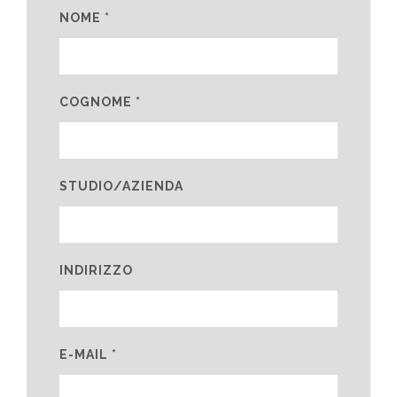
NOME *
COGNOME *
STUDIO/AZIENDA
INDIRIZZO
E-MAIL *