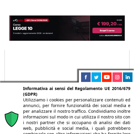
Informativa ai sensi del Regolamento UE 2016/679
(GDPR)
Utilizziamo i cookies per personalizzare contenuti ed
annunci, per fornire funzionalità dei social media e
per analizzare il nostro traffico. Condividiamo inoltre
informazioni sul modo in cui utilizza il nostro sito con
Chi siamo
Autori
Per la tua pubblicità
Iscriviti alla
i nostri partner che si occupano di analisi dei dati
newsletter
web, pubblicità e social media, i quali potrebbero
combinarle con altre informazioni che ha fornito loro