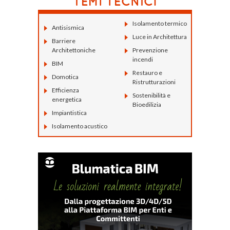
Isolamento termico
Antisismica
Luce in Architettura
Barriere
Architettoniche
Prevenzione
incendi
BIM
Restauro e
Domotica
Ristrutturazioni
Efficienza
Sostenibilità e
energetica
Bioedilizia
Impiantistica
Isolamento acustico