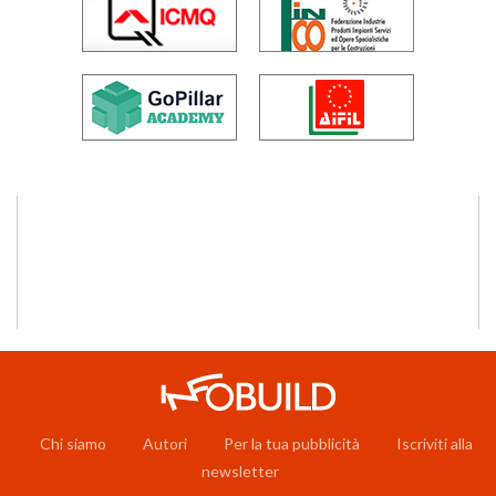
Chi siamo
Autori
Per la tua pubblicità
Iscriviti alla
newsletter