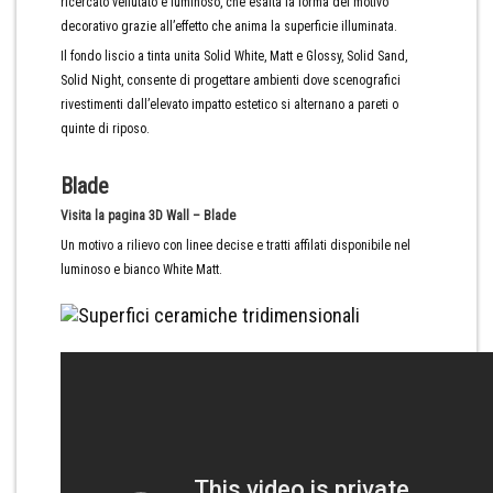
ricercato vellutato e luminoso, che esalta la forma del motivo
decorativo grazie all’effetto che anima la superficie illuminata.
Il fondo liscio a tinta unita Solid White, Matt e Glossy, Solid Sand,
Solid Night, consente di progettare ambienti dove scenografici
rivestimenti dall’elevato impatto estetico si alternano a pareti o
quinte di riposo.
Blade
Visita la pagina 3D Wall – Blade
Un motivo a rilievo con linee decise e tratti affilati disponibile nel
luminoso e bianco White Matt.