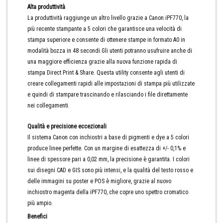
Alta produttività
La produttività raggiunge un altro livello grazie a Canon iPF770, la
più recente stampante a 5 colori che garantisce una velocità di
stampa superiore e consente di ottenere stampe in formato A0 in
modalità bozza in 48 secondi.Gli utenti potranno usufruire anche di
una maggiore efficienza grazie alla nuova funzione rapida di
stampa Direct Print & Share. Questa utility consente agli utenti di
creare collegamenti rapidi alle impostazioni di stampa più utilizzate
e quindi di stampare trascinando e rilasciando i file direttamente
nei collegamenti.
Qualità e precisione eccezionali
Il sistema Canon con inchiostri a base di pigmenti e dye a 5 colori
produce linee perfette. Con un margine di esattezza di +/- 0,1% e
linee di spessore pari a 0,02 mm, la precisione è garantita. I colori
sui disegni CAD e GIS sono più intensi, e la qualità del testo rosso e
delle immagini su poster e POS è migliore, grazie al nuovo
inchiostro magenta della iPF770, che copre uno spettro cromatico
più ampio.
Benefici