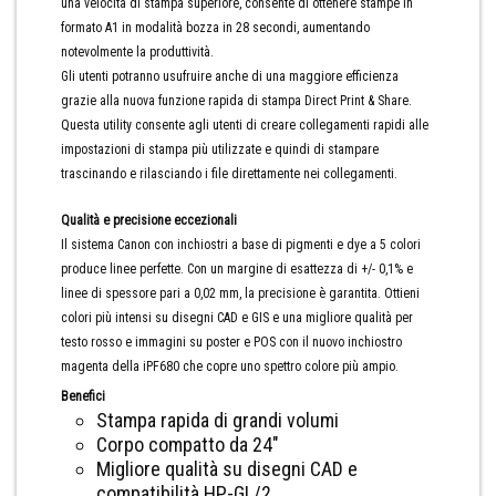
una velocità di stampa superiore, consente di ottenere stampe in
formato A1 in modalità bozza in 28 secondi, aumentando
notevolmente la produttività.
Gli utenti potranno usufruire anche di una maggiore efficienza
grazie alla nuova funzione rapida di stampa Direct Print & Share.
Questa utility consente agli utenti di creare collegamenti rapidi alle
impostazioni di stampa più utilizzate e quindi di stampare
trascinando e rilasciando i file direttamente nei collegamenti.
Qualità e precisione eccezionali
Il sistema Canon con inchiostri a base di pigmenti e dye a 5 colori
produce linee perfette. Con un margine di esattezza di +/- 0,1% e
linee di spessore pari a 0,02 mm, la precisione è garantita. Ottieni
colori più intensi su disegni CAD e GIS e una migliore qualità per
testo rosso e immagini su poster e POS con il nuovo inchiostro
magenta della iPF680 che copre uno spettro colore più ampio.
Benefici
Stampa rapida di grandi volumi
Corpo compatto da 24″
Migliore qualità su disegni CAD e
compatibilità HP-GL/2