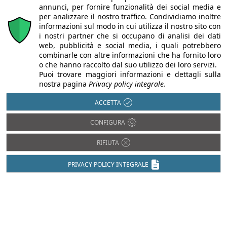
annunci, per fornire funzionalità dei social media e
per analizzare il nostro traffico. Condividiamo inoltre
informazioni sul modo in cui utilizza il nostro sito con
i nostri partner che si occupano di analisi dei dati
web, pubblicità e social media, i quali potrebbero
combinarle con altre informazioni che ha fornito loro
o che hanno raccolto dal suo utilizzo dei loro servizi.
Puoi trovare maggiori informazioni e dettagli sulla
dichiaro di aver letto e accettato
l'informativa sulla privacy
nostra pagina
Privacy policy integrale.
ACCETTA
CONFIGURA
CODICE DI SICUREZZA
RIFIUTA
PRIVACY POLICY INTEGRALE