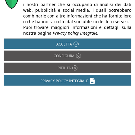
i nostri partner che si occupano di analisi dei dati
web, pubblicità e social media, i quali potrebbero
combinarle con altre informazioni che ha fornito loro
o che hanno raccolto dal suo utilizzo dei loro servizi.
Desidero scaricare la scheda
Puoi trovare maggiori informazioni e dettagli sulla
nostra pagina
Privacy policy integrale.
tecnica
dichiaro di aver letto e accettato
l'informativa sulla privacy
ACCETTA
CONFIGURA
RIFIUTA
CODICE DI SICUREZZA
PRIVACY POLICY INTEGRALE