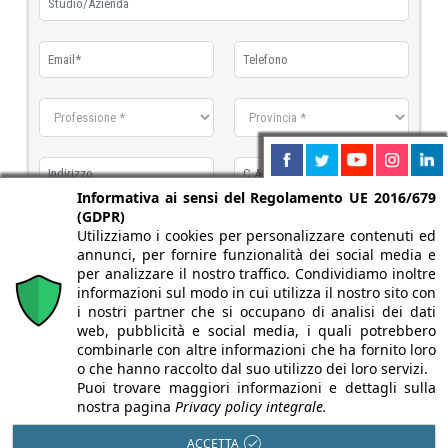
Informativa ai sensi del Regolamento UE 2016/679
(GDPR)
Utilizziamo i cookies per personalizzare contenuti ed
annunci, per fornire funzionalità dei social media e
per analizzare il nostro traffico. Condividiamo inoltre
informazioni sul modo in cui utilizza il nostro sito con
i nostri partner che si occupano di analisi dei dati
Vorrei ulteriori informazioni
web, pubblicità e social media, i quali potrebbero
combinarle con altre informazioni che ha fornito loro
Vorrei ricevere un campione
o che hanno raccolto dal suo utilizzo dei loro servizi.
gratuito
Puoi trovare maggiori informazioni e dettagli sulla
nostra pagina
Privacy policy integrale.
dichiaro di aver letto e accettato
l'informativa sulla privacy
ACCETTA