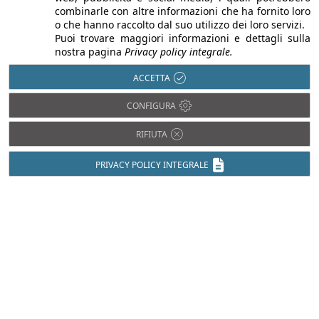
combinarle con altre informazioni che ha fornito loro
o che hanno raccolto dal suo utilizzo dei loro servizi.
Puoi trovare maggiori informazioni e dettagli sulla
nostra pagina
Privacy policy integrale.
ACCETTA
CONFIGURA
RIFIUTA
PRIVACY POLICY INTEGRALE
Desidero ricevere il flyer di
Breathing System
dichiaro di aver letto e accettato
l'informativa sulla privacy
CODICE DI SICUREZZA