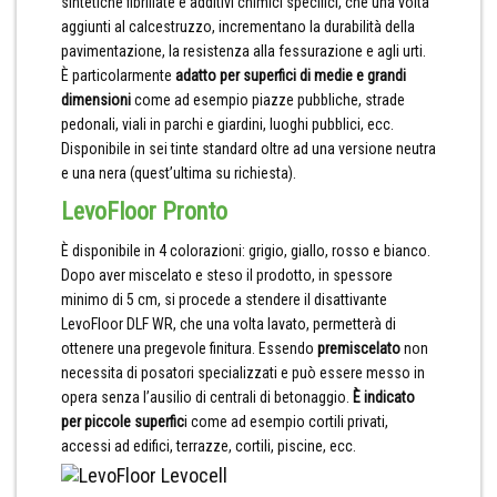
sintetiche fibrillate e additivi chimici specifici, che una volta
aggiunti al calcestruzzo, incrementano la durabilità della
pavimentazione, la resistenza alla fessurazione e agli urti.
È particolarmente
adatto per superfici di medie e grandi
dimensioni
come ad esempio piazze pubbliche, strade
pedonali, viali in parchi e giardini, luoghi pubblici, ecc.
Disponibile in sei tinte standard oltre ad una versione neutra
e una nera (quest’ultima su richiesta).
LevoFloor Pronto
È disponibile in 4 colorazioni: grigio, giallo, rosso e bianco.
Dopo aver miscelato e steso il prodotto, in spessore
minimo di 5 cm, si procede a stendere il disattivante
LevoFloor DLF WR, che una volta lavato, permetterà di
ottenere una pregevole finitura. Essendo
premiscelato
non
necessita di posatori specializzati e può essere messo in
opera senza l’ausilio di centrali di betonaggio.
È indicato
per piccole superfic
i come ad esempio cortili privati,
accessi ad edifici, terrazze, cortili, piscine, ecc.