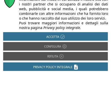
i nostri partner che si occupano di analisi dei dati
web, pubblicità e social media, i quali potrebbero
combinarle con altre informazioni che ha fornito loro
o che hanno raccolto dal suo utilizzo dei loro servizi.
Catalogo Roof Design
Puoi trovare maggiori informazioni e dettagli sulla
Visita Client Support
nostra pagina
Privacy policy integrale.
dichiaro di aver letto e accettato
l'informativa sulla privacy
ACCETTA
CONFIGURA
RIFIUTA
CODICE DI SICUREZZA
PRIVACY POLICY INTEGRALE