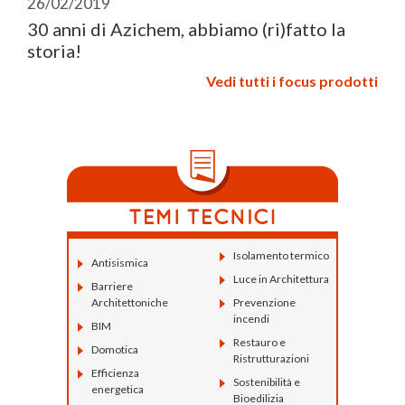
26/02/2019
30 anni di Azichem, abbiamo (ri)fatto la
storia!
Vedi tutti i focus prodotti
Isolamento termico
Antisismica
Luce in Architettura
Barriere
Architettoniche
Prevenzione
incendi
BIM
Restauro e
Domotica
Ristrutturazioni
Efficienza
Sostenibilità e
energetica
Bioedilizia