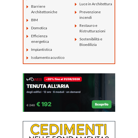
Luce in Architettura
Barriere
Architettoniche
Prevenzione
incendi
BIM
Restauro e
Domotica
Ristrutturazioni
Efficienza
Sostenibilità e
energetica
Bioedilizia
Impiantistica
Isolamento acustico