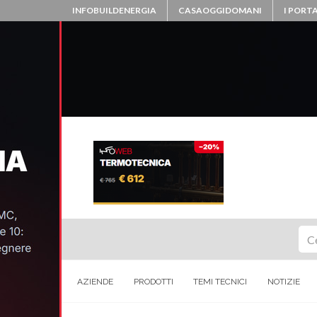
INFOBUILDENERGIA
CASAOGGIDOMANI
I PORTA
Ce
AZIENDE
PRODOTTI
TEMI TECNICI
NOTIZIE