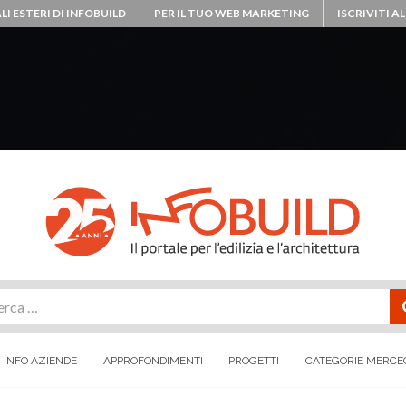
LI ESTERI DI INFOBUILD
PER IL TUO WEB MARKETING
ISCRIVITI 
rca
INFO AZIENDE
APPROFONDIMENTI
PROGETTI
CATEGORIE MERCE