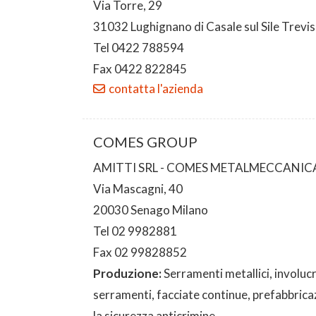
Via Torre, 29
31032 Lughignano di Casale sul Sile Trevi
Tel 0422 788594
Fax 0422 822845
contatta l'azienda
COMES GROUP
AMITTI SRL - COMES METALMECCANICA
Via Mascagni, 40
20030 Senago Milano
Tel 02 9982881
Fax 02 99828852
Produzione:
Serramenti metallici, involucr
serramenti, facciate continue, prefabbricaz
la sicurezza anticrimine