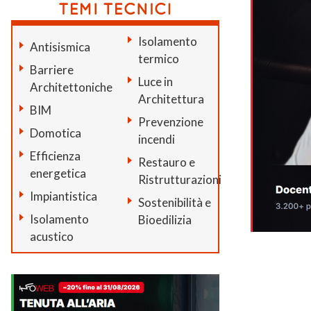
Isolamento
Antisismica
termico
Barriere
Luce in
Architettoniche
Architettura
BIM
Prevenzione
Domotica
incendi
Efficienza
Restauro e
energetica
Ristrutturazioni
Impiantistica
Sostenibilità e
Isolamento
Bioedilizia
acustico