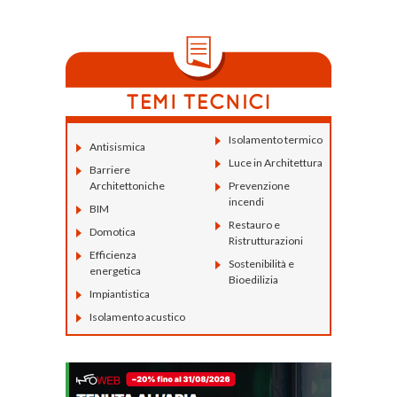
Isolamento termico
Antisismica
Luce in Architettura
Barriere
Architettoniche
Prevenzione
incendi
BIM
Restauro e
Domotica
Ristrutturazioni
Efficienza
Sostenibilità e
energetica
Bioedilizia
Impiantistica
Isolamento acustico