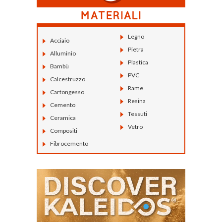
Legno
Acciaio
Pietra
Alluminio
Plastica
Bambù
PVC
Calcestruzzo
Rame
Cartongesso
Resina
Cemento
Tessuti
Ceramica
Vetro
Compositi
Fibrocemento