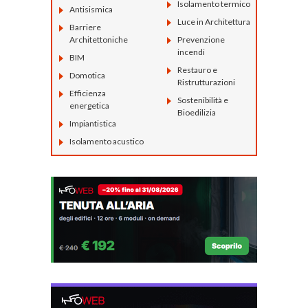
Isolamento termico
Antisismica
Luce in Architettura
Barriere
Architettoniche
Prevenzione
incendi
BIM
Restauro e
Domotica
Ristrutturazioni
Efficienza
Sostenibilità e
energetica
Bioedilizia
Impiantistica
Isolamento acustico