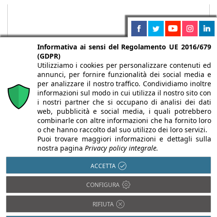
Informativa ai sensi del Regolamento UE 2016/679
(GDPR)
Utilizziamo i cookies per personalizzare contenuti ed
annunci, per fornire funzionalità dei social media e
per analizzare il nostro traffico. Condividiamo inoltre
informazioni sul modo in cui utilizza il nostro sito con
i nostri partner che si occupano di analisi dei dati
web, pubblicità e social media, i quali potrebbero
Chi siamo
Autori
Per la tua pubblicità
Iscriviti alla
combinarle con altre informazioni che ha fornito loro
newsletter
o che hanno raccolto dal suo utilizzo dei loro servizi.
Puoi trovare maggiori informazioni e dettagli sulla
nostra pagina
Privacy policy integrale.
ACCETTA
Infobuild è testata registrata presso il Tribunale di Milano al n° 63
CONFIGURA
dell’8/3/2013 - ISSN 2282-2267
© 2000-2026 Infoweb srl - P.IVA 13155920153 - Tutti i diritti
RIFIUTA
riservati |
Privacy