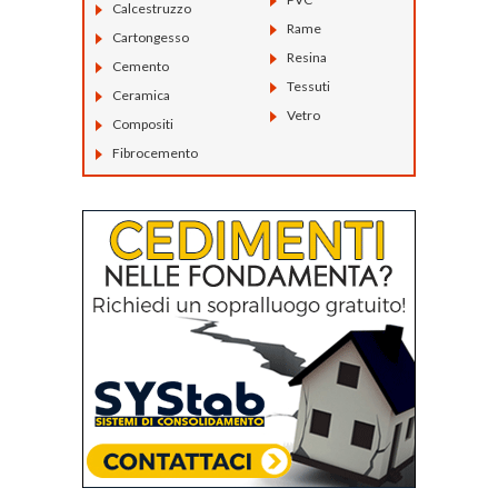
Calcestruzzo
Rame
Cartongesso
Resina
Cemento
Tessuti
Ceramica
Vetro
Compositi
Fibrocemento