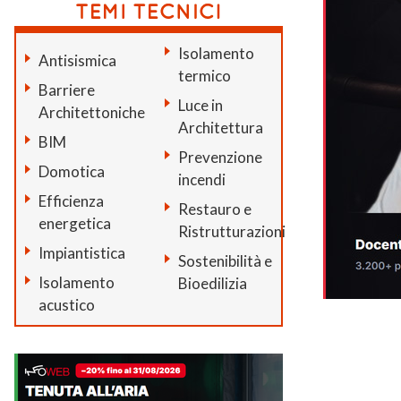
Isolamento
Antisismica
termico
Barriere
Luce in
Architettoniche
Architettura
BIM
Prevenzione
Domotica
incendi
Efficienza
Restauro e
energetica
Ristrutturazioni
Impiantistica
Sostenibilità e
Isolamento
Bioedilizia
acustico