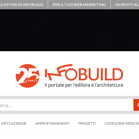
LI ESTERI DI INFOBUILD
PER IL TUO WEB MARKETING
ISCRIVITI 
rca
INFO AZIENDE
APPROFONDIMENTI
PROGETTI
CATEGORIE MERCE