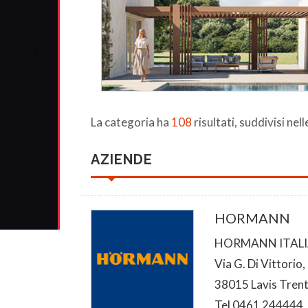
La categoria ha
108
risultati, suddivisi nel
AZIENDE
HORMANN
HORMANN ITALIA 
Via G. Di Vittorio,
38015 Lavis Tren
Tel 0461 244444