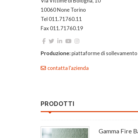
Via Vittime di Bologna, 10
10060 None Torino
Tel 011.71760.11
Fax 011.71760.19
Produzione:
piattaforme di sollevamento
contatta l'azienda
PRODOTTI
Gamma Fire Ba