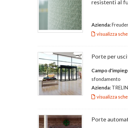
resistenti al 
Azienda:
Freuden
visualizza sch
Porte per usc
Campo d'impieg
sfondamento
Azienda:
TRELI
visualizza sch
Porte automat