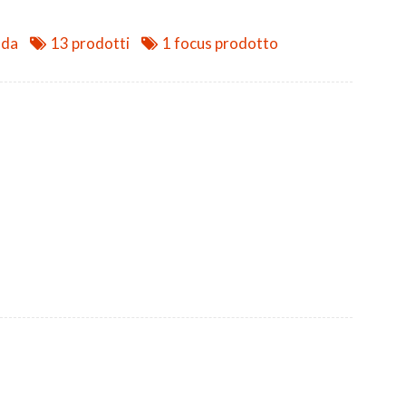
nda
13 prodotti
1 focus prodotto