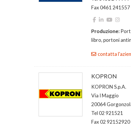
Fax 0461 241557
Produzione:
Porte
libro, portoni anti
contatta l'azie
KOPRON
KOPRON S.p.A.
Via I Maggio
20064 Gorgonzol
Tel 02 921521
Fax 02 92152920