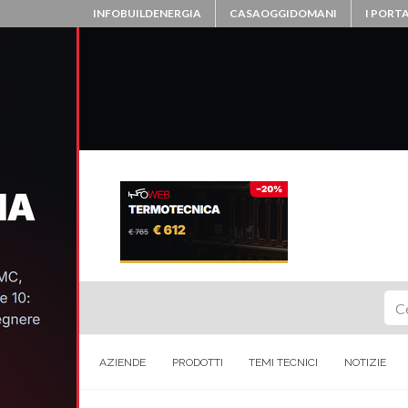
INFOBUILDENERGIA
CASAOGGIDOMANI
I PORTA
Ce
AZIENDE
PRODOTTI
TEMI TECNICI
NOTIZIE