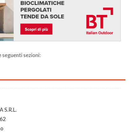
le seguenti sezioni:
S.R.L.
 62
to