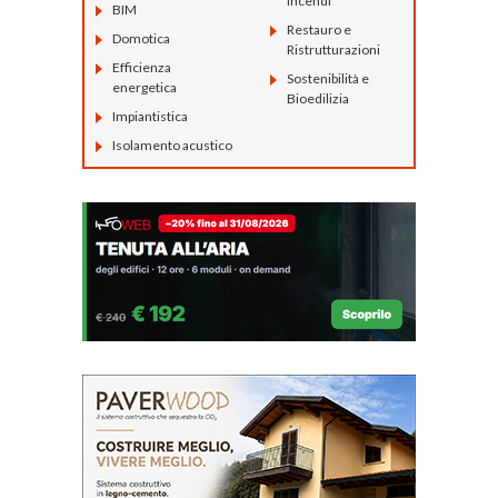
incendi
BIM
Restauro e
Domotica
Ristrutturazioni
Efficienza
Sostenibilità e
energetica
Bioedilizia
Impiantistica
Isolamento acustico