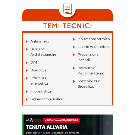
Isolamento termico
Antisismica
Luce in Architettura
Barriere
Architettoniche
Prevenzione
incendi
BIM
Restauro e
Domotica
Ristrutturazioni
Efficienza
Sostenibilità e
energetica
Bioedilizia
Impiantistica
Isolamento acustico