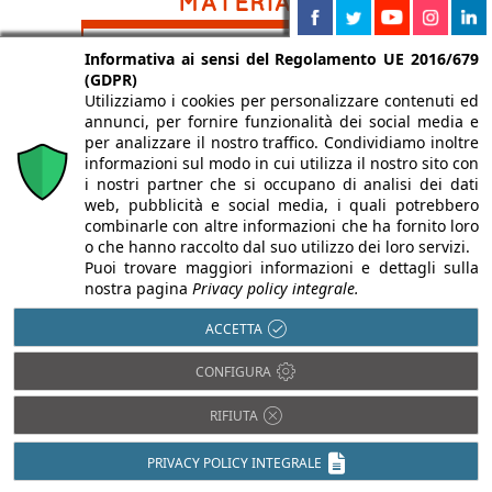
Legno
Informativa ai sensi del Regolamento UE 2016/679
Acciaio
(GDPR)
Pietra
Alluminio
Utilizziamo i cookies per personalizzare contenuti ed
Plastica
Bambù
annunci, per fornire funzionalità dei social media e
PVC
per analizzare il nostro traffico. Condividiamo inoltre
Calcestruzzo
informazioni sul modo in cui utilizza il nostro sito con
Rame
Cartongesso
i nostri partner che si occupano di analisi dei dati
Resina
Cemento
web, pubblicità e social media, i quali potrebbero
Tessuti
combinarle con altre informazioni che ha fornito loro
Ceramica
o che hanno raccolto dal suo utilizzo dei loro servizi.
Vetro
Compositi
Puoi trovare maggiori informazioni e dettagli sulla
nostra pagina
Privacy policy integrale.
Fibrocemento
ACCETTA
CONFIGURA
RIFIUTA
PRIVACY POLICY INTEGRALE