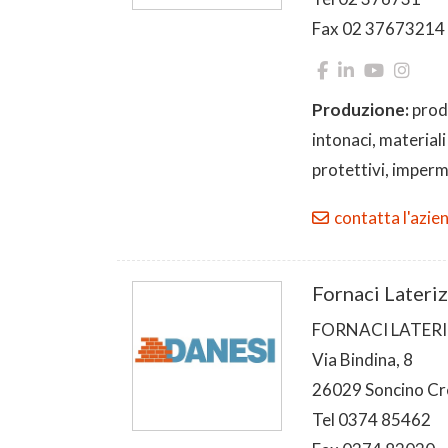
Fax 02 37673214
Produzione:
prodo
intonaci, material
protettivi, imperme
contatta l'azie
Fornaci Lateriz
FORNACI LATERIZ
Via Bindina, 8
26029 Soncino C
Tel 0374 85462