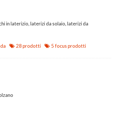
hi in laterizio, laterizi da solaio, laterizi da
nda
28 prodotti
5 focus prodotti
olzano