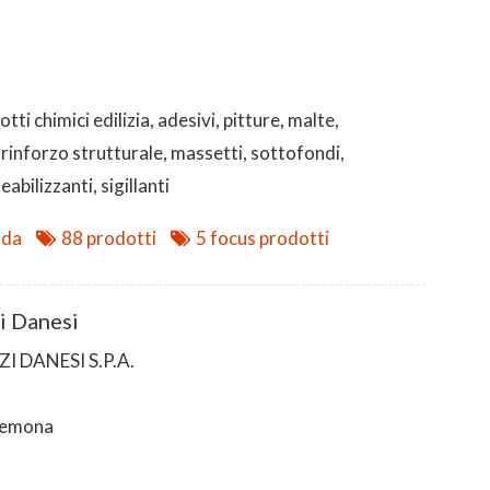
tti chimici edilizia, adesivi, pitture, malte,
i rinforzo strutturale, massetti, sottofondi,
abilizzanti, sigillanti
nda
88 prodotti
5 focus prodotti
i Danesi
I DANESI S.P.A.
remona