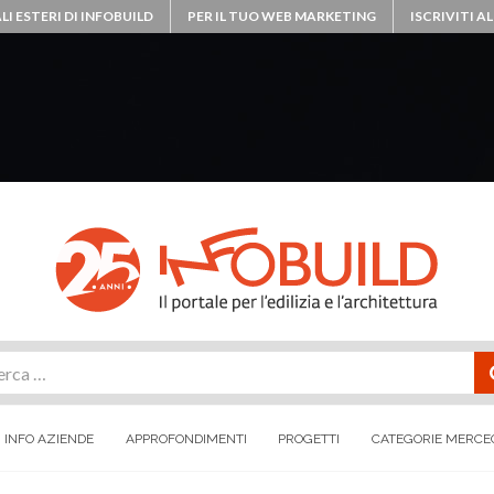
LI ESTERI DI INFOBUILD
PER IL TUO WEB MARKETING
ISCRIVITI 
rca
INFO AZIENDE
APPROFONDIMENTI
PROGETTI
CATEGORIE MERCE