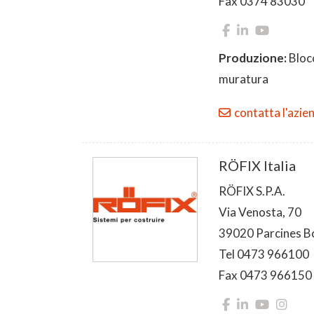
Fax 0374 83030
Produzione:
Blocc
muratura
contatta l'azie
RÖFIX Italia
RÖFIX S.P.A.
Via Venosta, 70
39020 Parcines B
Tel 0473 966100
Fax 0473 966150