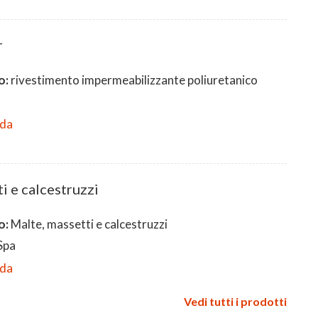
r
o:
rivestimento impermeabilizzante poliuretanico
eda
i e calcestruzzi
o:
Malte, massetti e calcestruzzi
Spa
eda
Vedi tutti i prodotti