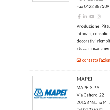
Fax 0422 887509
Produzione:
Pittu
intonaci, consolid
decorativi, riempi
stucchi, risaname
contatta l'azie
MAPEI
MAPEI S.P.A.
Via Cafiero, 22
20158 Milano Mil
Tel 02 376731