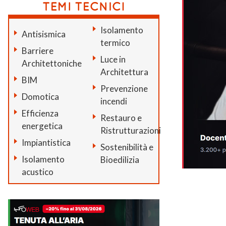
Isolamento
Antisismica
termico
Barriere
Luce in
Architettoniche
Architettura
BIM
Prevenzione
Domotica
incendi
Efficienza
Restauro e
energetica
Ristrutturazioni
Impiantistica
Sostenibilità e
Isolamento
Bioedilizia
acustico