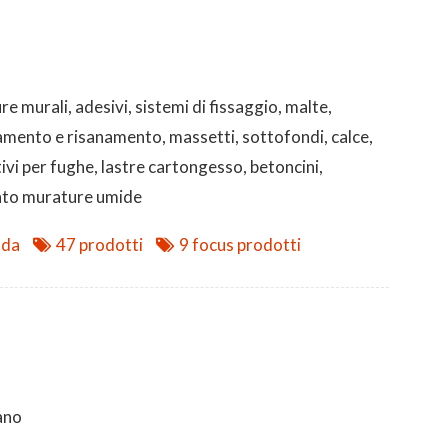
re murali, adesivi, sistemi di fissaggio, malte,
amento e risanamento, massetti, sottofondi, calce,
tivi per fughe, lastre cartongesso, betoncini,
nto murature umide
nda
47 prodotti
9 focus prodotti
ano