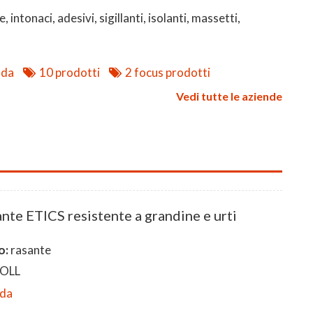
, intonaci, adesivi, sigillanti, isolanti, massetti,
nda
10 prodotti
2 focus prodotti
Vedi tutte le aziende
nte ETICS resistente a grandine e urti
o:
rasante
OLL
eda