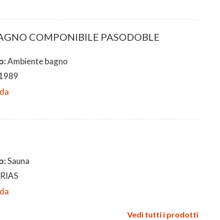
AGNO COMPONIBILE PASODOBLE
o:
Ambiente bagno
1989
eda
o:
Sauna
RIAS
eda
Vedi tutti i prodotti