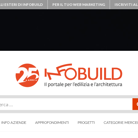
LI ESTERI DI INFOBUILD
PER IL TUO WEB MARKETING
ISCRIVITI 
rca
INFO AZIENDE
APPROFONDIMENTI
PROGETTI
CATEGORIE MERCE