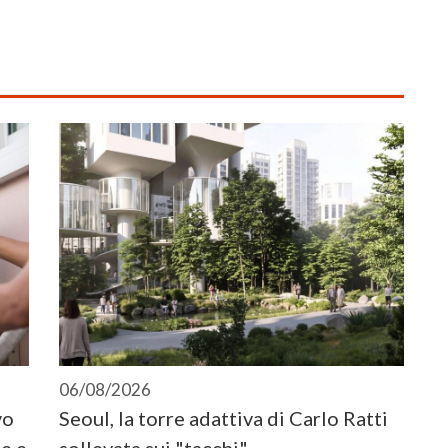
06/08/2026
vo
Seoul, la torre adattiva di Carlo Ratti
e e
sollevata sui "tacchi"