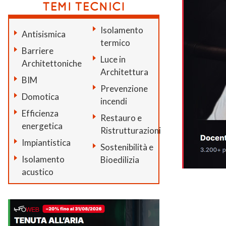
Isolamento
Antisismica
termico
Barriere
Luce in
Architettoniche
Architettura
BIM
Prevenzione
Domotica
incendi
Efficienza
Restauro e
energetica
Ristrutturazioni
Impiantistica
Sostenibilità e
Isolamento
Bioedilizia
acustico