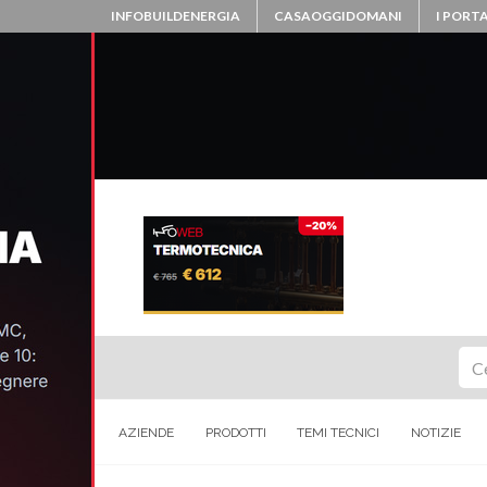
INFOBUILDENERGIA
CASAOGGIDOMANI
I PORTA
Ce
AZIENDE
PRODOTTI
TEMI TECNICI
NOTIZIE