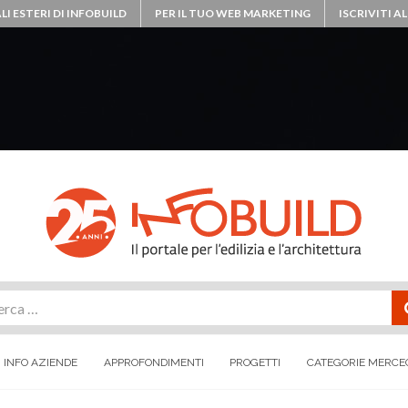
LI ESTERI DI INFOBUILD
PER IL TUO WEB MARKETING
ISCRIVITI 
rca
INFO AZIENDE
APPROFONDIMENTI
PROGETTI
CATEGORIE MERCE