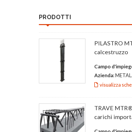
PRODOTTI
PILASTRO MTR
calcestruzzo
Campo d'impieg
Azienda:
METAL.
visualizza sch
TRAVE MTR® C:
carichi import
Campo d'impieg