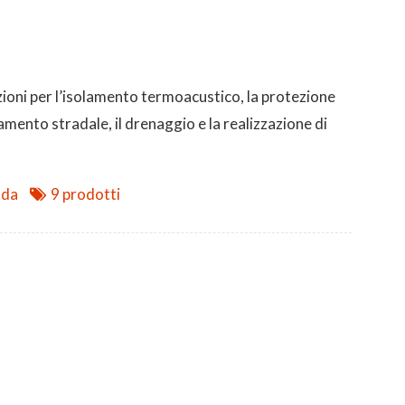
zioni per l’isolamento termoacustico, la protezione
amento stradale, il drenaggio e la realizzazione di
nda
9 prodotti