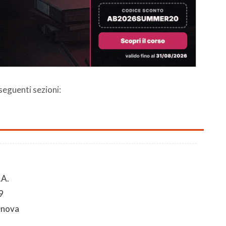
 seguenti sezioni:
.A.
9
enova