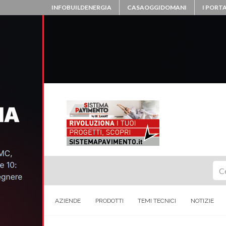
INFOBUILDENERGIA
CASAOGGIDOMANI
I PORTA
Ce
AZIENDE
PRODOTTI
TEMI TECNICI
NOTIZIE