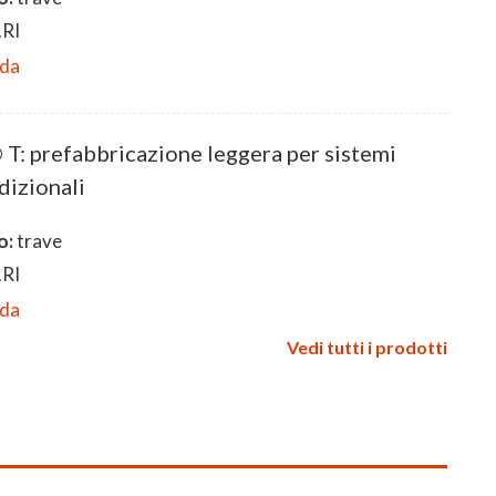
RI
eda
 prefabbricazione leggera per sistemi
dizionali
o:
trave
RI
eda
Vedi tutti i prodotti