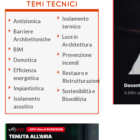
Isolamento
Antisismica
termico
Barriere
Luce in
Architettoniche
Architettura
BIM
Prevenzione
Domotica
incendi
Efficienza
Restauro e
energetica
Ristrutturazioni
Impiantistica
Sostenibilità e
Isolamento
Bioedilizia
acustico