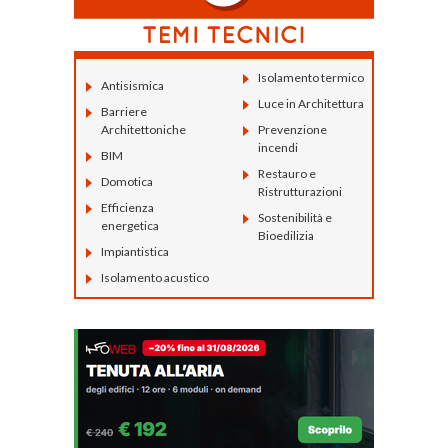
Isolamento termico
Antisismica
Luce in Architettura
Barriere
Architettoniche
Prevenzione
incendi
BIM
Restauro e
Domotica
Ristrutturazioni
Efficienza
Sostenibilità e
energetica
Bioedilizia
Impiantistica
Isolamento acustico