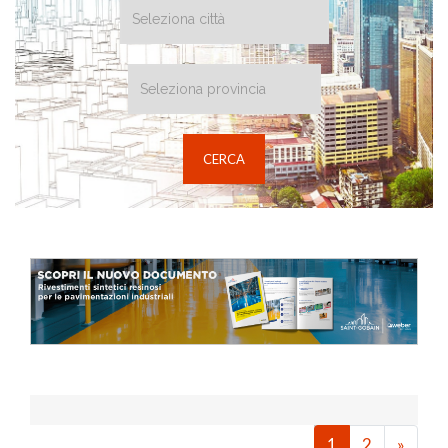
1
2
»