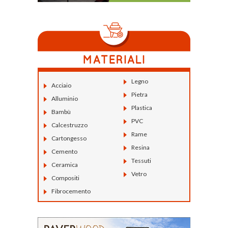
Legno
Acciaio
Pietra
Alluminio
Plastica
Bambù
PVC
Calcestruzzo
Rame
Cartongesso
Resina
Cemento
Tessuti
Ceramica
Vetro
Compositi
Fibrocemento