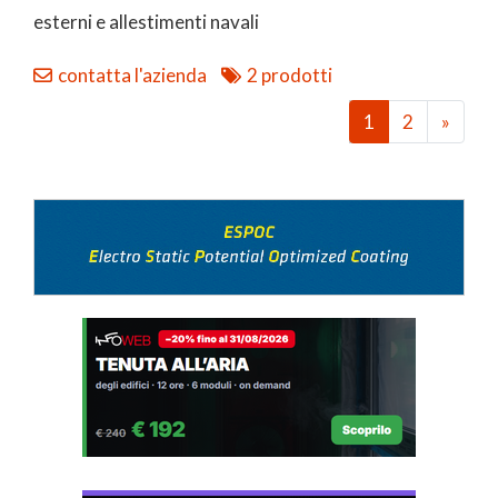
esterni e allestimenti navali
contatta l'azienda
2 prodotti
1
2
»