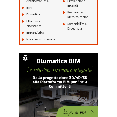
Architettoniche
Prevenzione
incendi
BIM
Restauro e
Domotica
Ristrutturazioni
Efficienza
Sostenibilità e
energetica
Bioedilizia
Impiantistica
Isolamento acustico