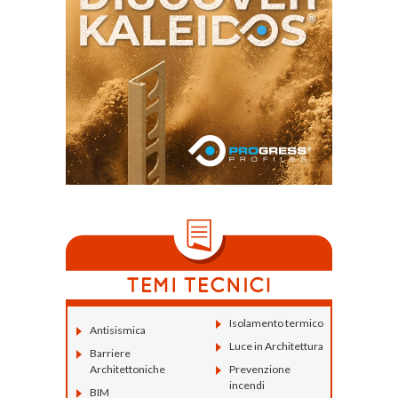
Isolamento termico
Antisismica
Luce in Architettura
Barriere
Architettoniche
Prevenzione
incendi
BIM