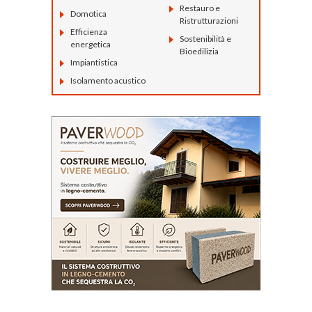
Restauro e
Domotica
Ristrutturazioni
Efficienza
Sostenibilità e
energetica
Bioedilizia
Impiantistica
Isolamento acustico