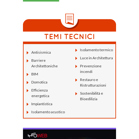
Isolamento termico
Antisismica
Luce in Architettura
Barriere
Architettoniche
Prevenzione
incendi
BIM
Restauro e
Domotica
Ristrutturazioni
Efficienza
Sostenibilità e
energetica
Bioedilizia
Impiantistica
Isolamento acustico