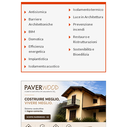
Isolamento termico
Antisismica
Luce in Architettura
Barriere
Architettoniche
Prevenzione
incendi
BIM
Restauro e
Domotica
Ristrutturazioni
Efficienza
Sostenibilità e
energetica
Bioedilizia
Impiantistica
Isolamento acustico