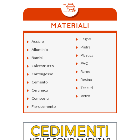
Legno
Acciaio
Pietra
Alluminio
Plastica
Bambù
PVC
Calcestruzzo
Rame
Cartongesso
Resina
Cemento
Tessuti
Ceramica
Vetro
Compositi
Fibrocemento