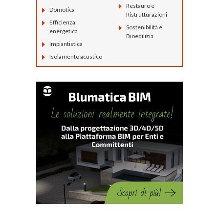
Restauro e
Domotica
Ristrutturazioni
Efficienza
Sostenibilità e
energetica
Bioedilizia
Impiantistica
Isolamento acustico