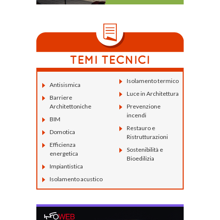
Isolamento termico
Antisismica
Luce in Architettura
Barriere
Architettoniche
Prevenzione
incendi
BIM
Restauro e
Domotica
Ristrutturazioni
Efficienza
Sostenibilità e
energetica
Bioedilizia
Impiantistica
Isolamento acustico