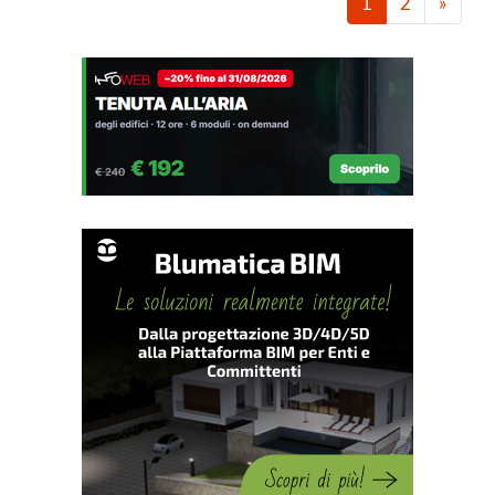
1
2
»