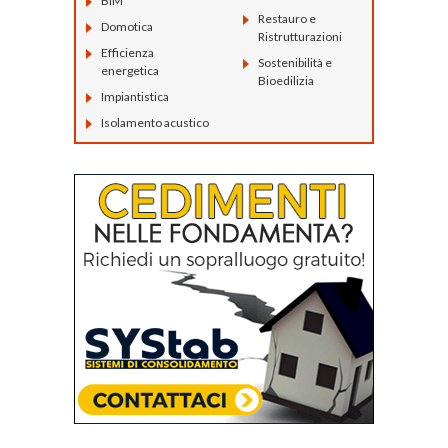
BIM
Restauro e
Domotica
Ristrutturazioni
Efficienza
Sostenibilità e
energetica
Bioedilizia
Impiantistica
Isolamento acustico