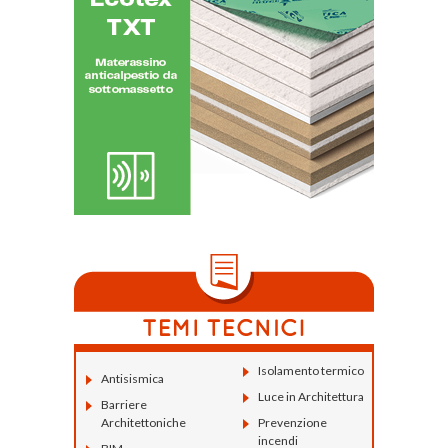
Isolamento termico
Antisismica
Luce in Architettura
Barriere
Architettoniche
Prevenzione
incendi