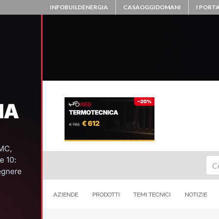
INFOBUILDENERGIA
CASAOGGIDOMANI
I PORTA
Ce
AZIENDE
PRODOTTI
TEMI TECNICI
NOTIZIE