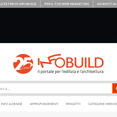
LI ESTERI DI INFOBUILD
PER IL TUO WEB MARKETING
ISCRIVITI 
rca
INFO AZIENDE
APPROFONDIMENTI
PROGETTI
CATEGORIE MERCE