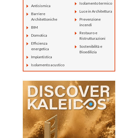
Isolamento termico
Antisismica
Luce in Architettura
Barriere
Architettoniche
Prevenzione
incendi
BIM
Restauro e
Domotica
Ristrutturazioni
Efficienza
Sostenibilità e
energetica
Bioedilizia
Impiantistica
Isolamento acustico