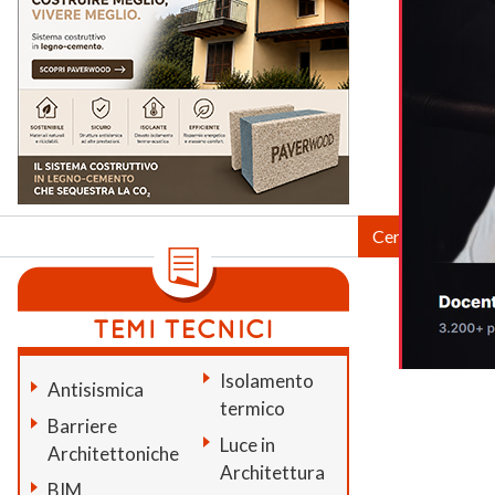
Isolamento
Antisismica
termico
Barriere
Luce in
Architettoniche
Architettura
BIM