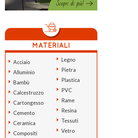
Legno
Acciaio
Pietra
Alluminio
Plastica
Bambù
PVC
Calcestruzzo
Rame
Cartongesso
Resina
Cemento
Tessuti
Ceramica
Vetro
Compositi