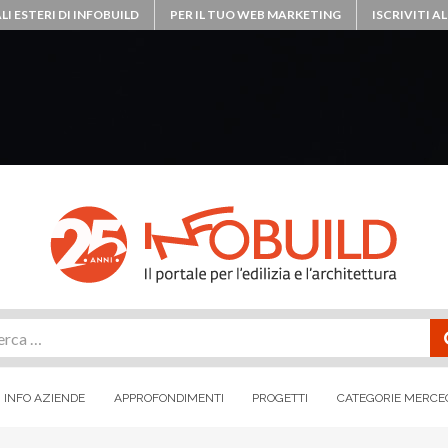
LI ESTERI DI INFOBUILD
PER IL TUO WEB MARKETING
ISCRIVITI 
rca
INFO AZIENDE
APPROFONDIMENTI
PROGETTI
CATEGORIE MERCE