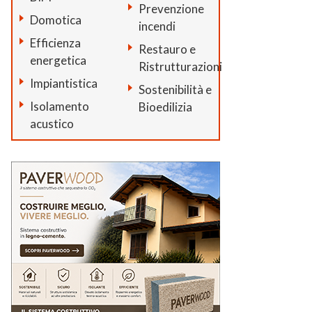
Prevenzione
Domotica
incendi
Efficienza
Restauro e
energetica
Ristrutturazioni
Impiantistica
Sostenibilità e
Isolamento
Bioedilizia
acustico