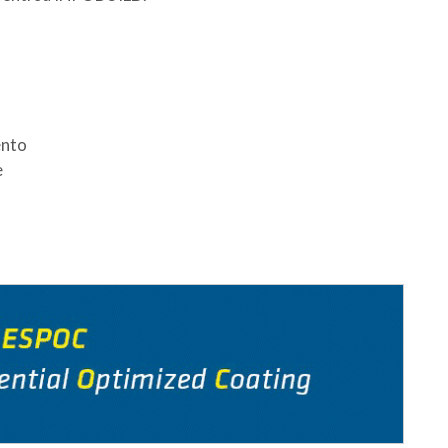
ento
e