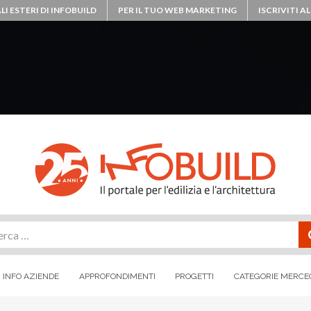
LI ESTERI DI INFOBUILD
PER IL TUO WEB MARKETING
ISCRIVITI 
rca
INFO AZIENDE
APPROFONDIMENTI
PROGETTI
CATEGORIE MERCE