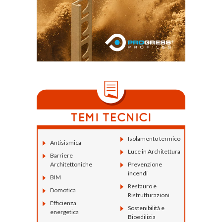
Isolamento termico
Antisismica
Luce in Architettura
Barriere
Architettoniche
Prevenzione
incendi
BIM
Restauro e
Domotica
Ristrutturazioni
Efficienza
Sostenibilità e
energetica
Bioedilizia