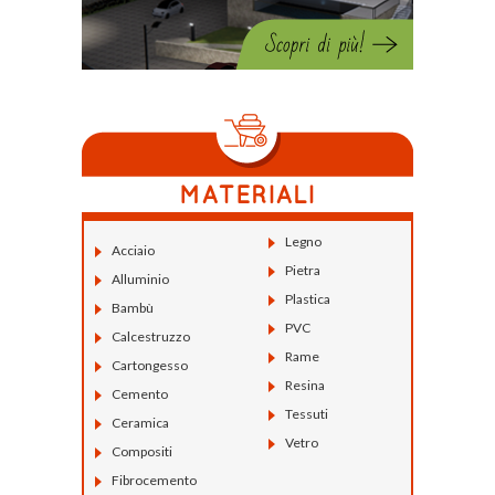
Legno
Acciaio
Pietra
Alluminio
Plastica
Bambù
PVC
Calcestruzzo
Rame
Cartongesso
Resina
Cemento
Tessuti
Ceramica
Vetro
Compositi
Fibrocemento