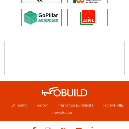
Chi siamo
Autori
Per la tua pubblicità
Iscriviti alla
newsletter