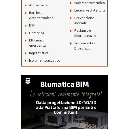
Isolamento termico
Antisismica
Luce in Architettura
Barriere
Architettoniche
Prevenzione
incendi
BIM
Restauro e
Domotica
Ristrutturazioni
Efficienza
Sostenibilità e
energetica
Bioedilizia
Impiantistica
Isolamento acustico