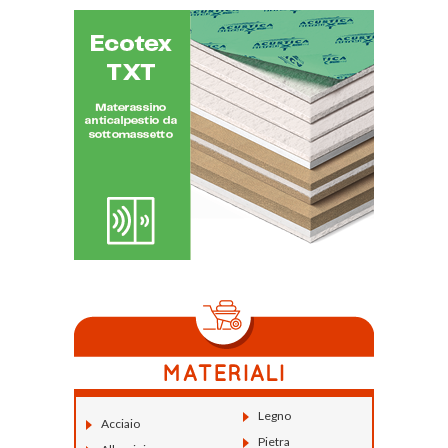
Legno
Acciaio
Pietra