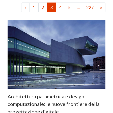
«
1
2
3
4
5
…
227
»
Architettura parametrica e design
computazionale: le nuove frontiere della
progettazione digitale