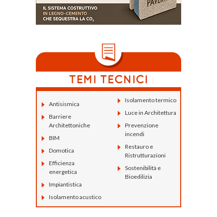
Isolamento termico
Antisismica
Luce in Architettura
Barriere
Architettoniche
Prevenzione
incendi
BIM
Restauro e
Domotica
Ristrutturazioni
Efficienza
Sostenibilità e
energetica
Bioedilizia
Impiantistica
Isolamento acustico