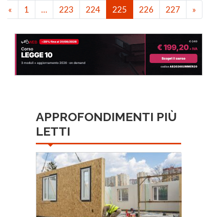
«
1
…
223
224
225
226
227
»
APPROFONDIMENTI PIÙ
LETTI