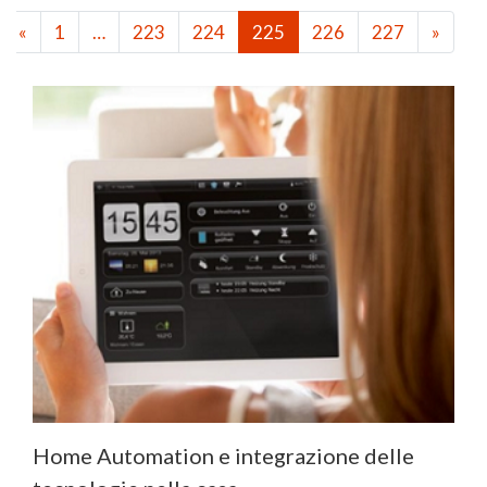
«
1
…
223
224
225
226
227
»
Home Automation e integrazione delle