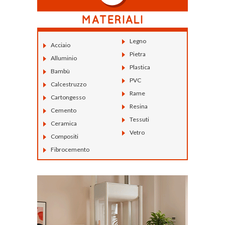
Legno
Acciaio
Pietra
Alluminio
Plastica
Bambù
PVC
Calcestruzzo
Rame
Cartongesso
Resina
Cemento
Tessuti
Ceramica
Vetro
Compositi
Fibrocemento