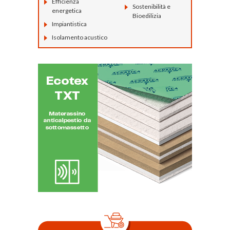
Efficienza
Sostenibilità e
energetica
Bioedilizia
Impiantistica
Isolamento acustico