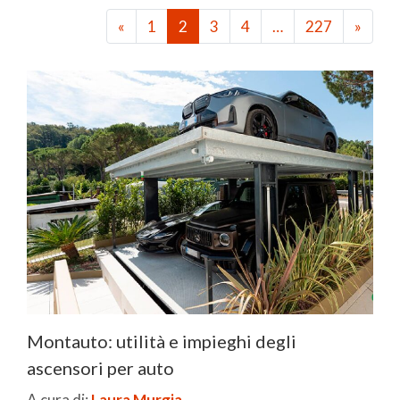
«
1
2
3
4
…
227
»
Montauto: utilità e impieghi degli
ascensori per auto
A cura di:
Laura Murgia