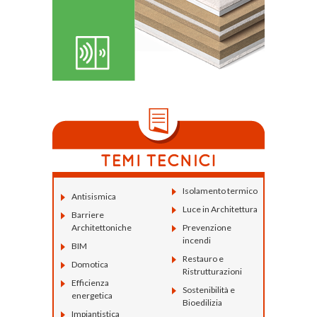
Isolamento termico
Antisismica
Luce in Architettura
Barriere
Architettoniche
Prevenzione
incendi
BIM
Restauro e
Domotica
Ristrutturazioni
Efficienza
Sostenibilità e
energetica
Bioedilizia
Impiantistica