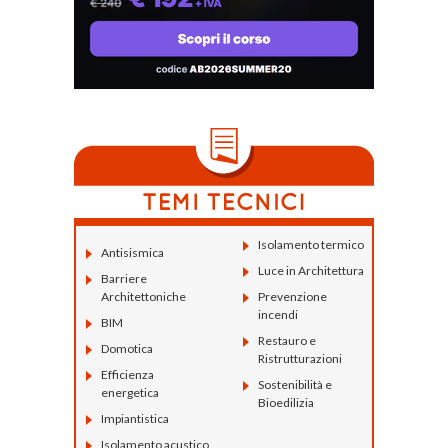
Isolamento termico
Antisismica
Luce in Architettura
Barriere
Architettoniche
Prevenzione
incendi
BIM
Restauro e
Domotica
Ristrutturazioni
Efficienza
Sostenibilità e
energetica
Bioedilizia
Impiantistica
Isolamento acustico