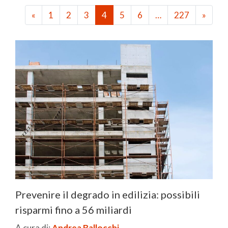
«
1
2
3
4
5
6
…
227
»
Prevenire il degrado in edilizia: possibili
risparmi fino a 56 miliardi
A cura di:
Andrea Ballocchi