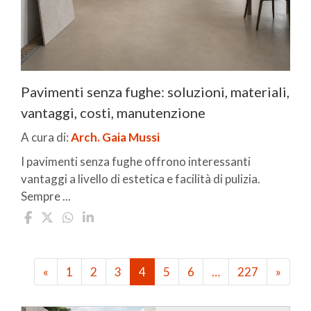
Pavimenti senza fughe: soluzioni, materiali,
vantaggi, costi, manutenzione
A cura di:
Arch. Gaia Mussi
I pavimenti senza fughe offrono interessanti
vantaggi a livello di estetica e facilità di pulizia.
Sempre ...
«
1
2
3
4
5
6
…
227
»