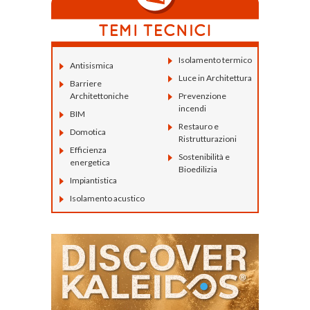
Isolamento termico
Antisismica
Luce in Architettura
Barriere
Architettoniche
Prevenzione
incendi
BIM
Restauro e
Domotica
Ristrutturazioni
Efficienza
Sostenibilità e
energetica
Bioedilizia
Impiantistica
Isolamento acustico