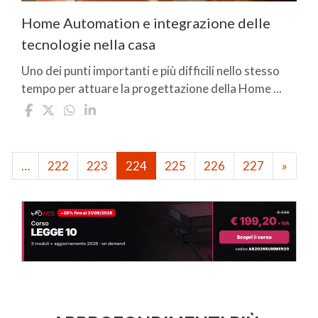
Home Automation e integrazione delle
tecnologie nella casa
Uno dei punti importanti e più difficili nello stesso
tempo per attuare la progettazione della Home ...
1
…
222
223
224
225
226
227
»