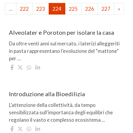
1
…
222
223
224
225
226
227
»
Alveolater e Poroton per isolare la casa
Da oltre venti anni sul mercato, i laterizi alleggeriti
in pasta rappresentano l’evoluzione del “mattone”
per ...
Introduzione alla Bioedilizia
L’attenzione della collettività, da tempo
sensibilizzata sull’importanza degli equilibri che
regolano il vasto e complesso ecosistema ...