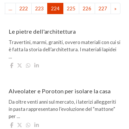
1
…
222
223
224
225
226
227
»
Le pietre dell'architettura
Travertini, marmi, graniti, ovvero materiali con cui si
è fatta la storia dell’architettura. I materiali lapidei
...
Alveolater e Poroton per isolare la casa
Da oltre venti anni sul mercato, i laterizi alleggeriti
in pasta rappresentano l’evoluzione del “mattone”
per ...