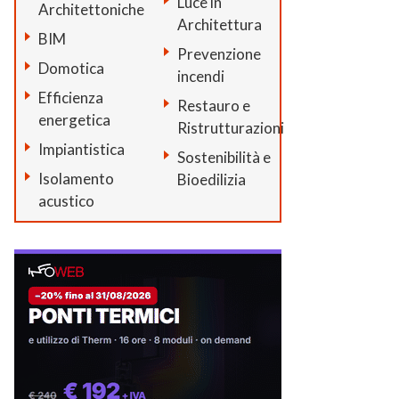
Luce in
Architettoniche
Architettura
BIM
Prevenzione
Domotica
incendi
Efficienza
Restauro e
energetica
Ristrutturazioni
Impiantistica
Sostenibilità e
Isolamento
Bioedilizia
acustico