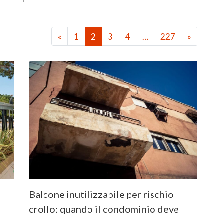
«
1
2
3
4
…
227
»
Balcone inutilizzabile per rischio
crollo: quando il condominio deve