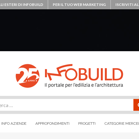
LI ESTERI DI INFOBUILD
PER IL TUO WEB MARKETING
ISCRIVITI 
rca
INFO AZIENDE
APPROFONDIMENTI
PROGETTI
CATEGORIE MERCE