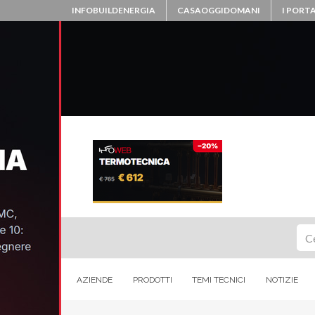
INFOBUILDENERGIA
CASAOGGIDOMANI
I PORTA
Ce
AZIENDE
PRODOTTI
TEMI TECNICI
NOTIZIE