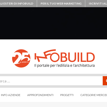
LI ESTERI DI INFOBUILD
PER IL TUO WEB MARKETING
ISCRIVITI 
rca
INFO AZIENDE
APPROFONDIMENTI
PROGETTI
CATEGORIE MERCE