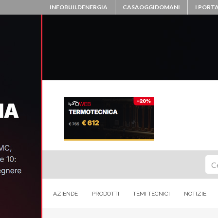
INFOBUILDENERGIA
CASAOGGIDOMANI
I PORTA
Ce
AZIENDE
PRODOTTI
TEMI TECNICI
NOTIZIE