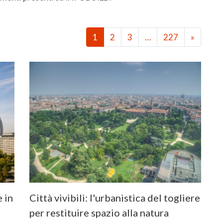
1
2
3
…
227
»
e in
Città vivibili: l'urbanistica del togliere
per restituire spazio alla natura