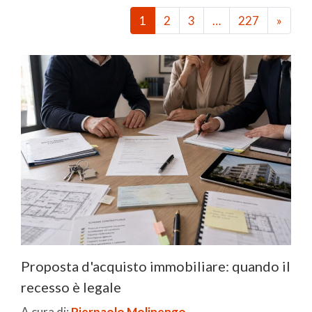
1
2
3
…
227
»
Proposta d'acquisto immobiliare: quando il
recesso è legale
A cura di:
Pierpaolo Molinengo