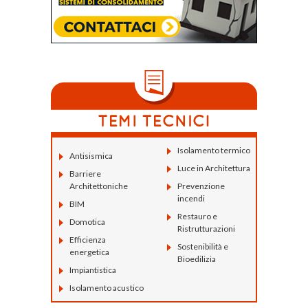
Isolamento termico
Antisismica
Luce in Architettura
Barriere
Architettoniche
Prevenzione
incendi
BIM
Restauro e
Domotica
Ristrutturazioni
Efficienza
Sostenibilità e
energetica
Bioedilizia
Impiantistica
Isolamento acustico