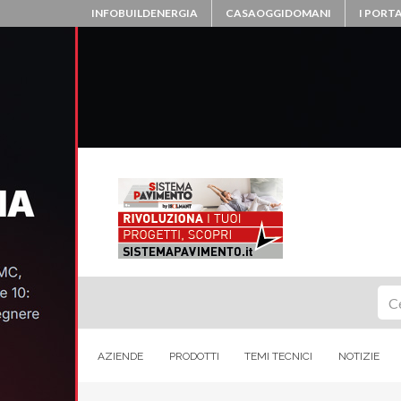
INFOBUILDENERGIA
CASAOGGIDOMANI
I PORTA
Ce
AZIENDE
PRODOTTI
TEMI TECNICI
NOTIZIE