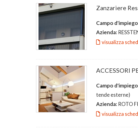
Zanzariere Ress
Campo d'impiego
Azienda:
RESSTEND
visualizza sche
ACCESSORI P
Campo d'impiego
tende esterne)
Azienda:
ROTO F
visualizza sche