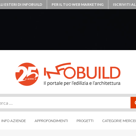
LI ESTERI DI INFOBUILD
PER IL TUO WEB MARKETING
ISCRIVITI 
rca
INFO AZIENDE
APPROFONDIMENTI
PROGETTI
CATEGORIE MERCE