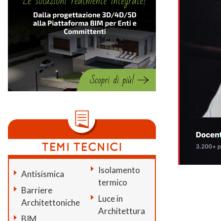
Isolamento
Antisismica
termico
Barriere
Luce in
Architettoniche
Architettura
BIM