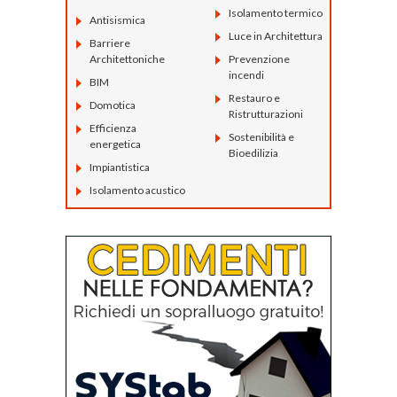
Isolamento termico
Antisismica
Luce in Architettura
Barriere
Architettoniche
Prevenzione
incendi
BIM
Restauro e
Domotica
Ristrutturazioni
Efficienza
Sostenibilità e
energetica
Bioedilizia
Impiantistica
Isolamento acustico