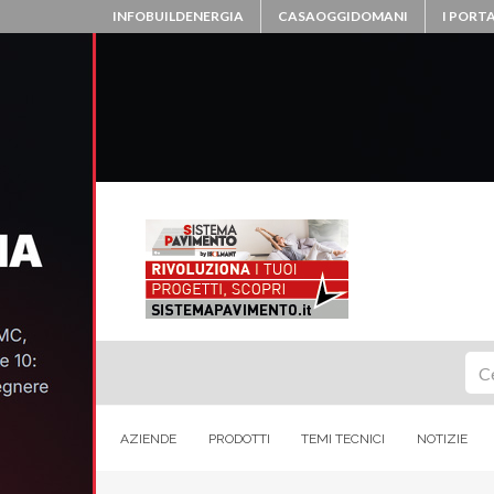
INFOBUILDENERGIA
CASAOGGIDOMANI
I PORTA
Ce
AZIENDE
PRODOTTI
TEMI TECNICI
NOTIZIE