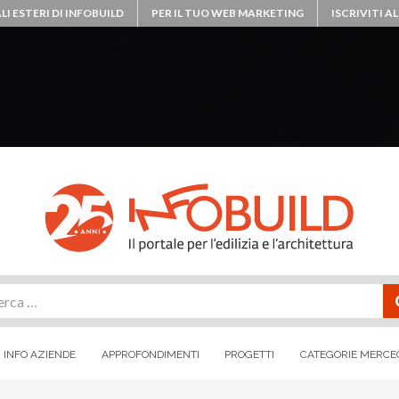
LI ESTERI DI INFOBUILD
PER IL TUO WEB MARKETING
ISCRIVITI 
rca
INFO AZIENDE
APPROFONDIMENTI
PROGETTI
CATEGORIE MERCE