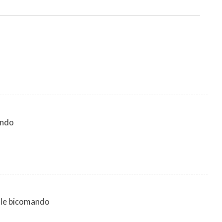
ando
ale bicomando