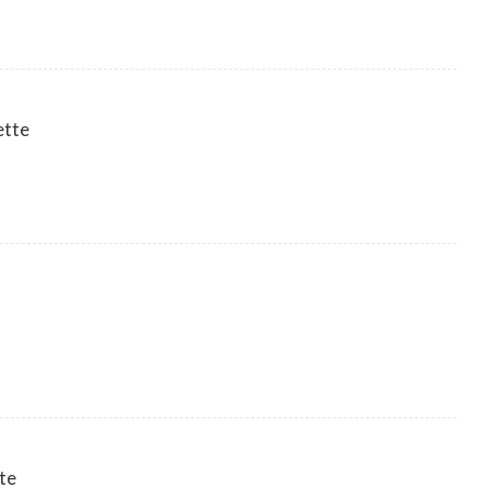
ette
te