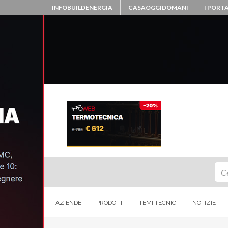
INFOBUILDENERGIA
CASAOGGIDOMANI
I PORTA
Ce
AZIENDE
PRODOTTI
TEMI TECNICI
NOTIZIE