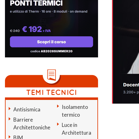
Isolamento
Antisismica
termico
Barriere
Luce in
Architettoniche
Architettura
BIM