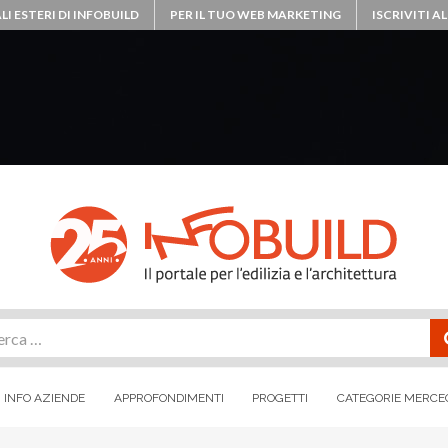
LI ESTERI DI INFOBUILD
PER IL TUO WEB MARKETING
ISCRIVITI 
rca
INFO AZIENDE
APPROFONDIMENTI
PROGETTI
CATEGORIE MERCE